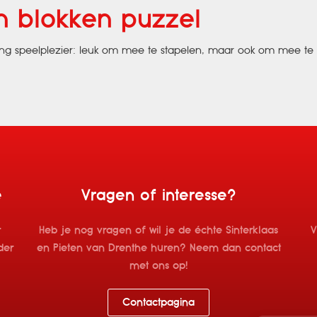
n blokken puzzel
nlang speelplezier: leuk om mee te stapelen, maar ook om mee te
e
Vragen of interesse?
r
Heb je nog vragen of wil je de échte Sinterklaas
V
der
en Pieten van Drenthe huren? Neem dan contact
met ons op!
Contactpagina