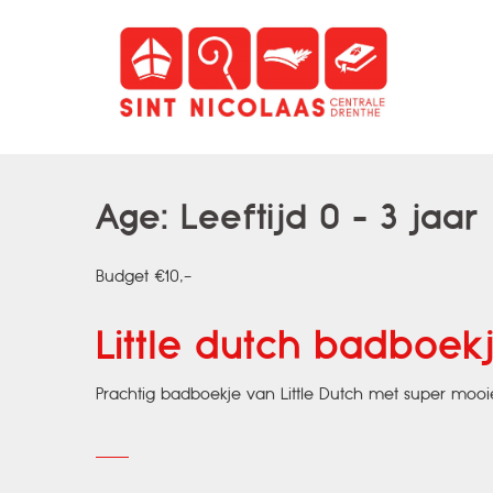
Spring
naar
inhoud
Age:
Leeftijd 0 - 3 jaar
Budget €10,-
Little dutch badboek
Prachtig badboekje van Little Dutch met super mooie 