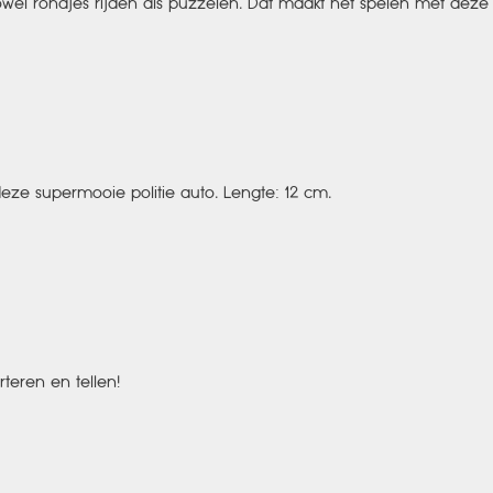
owel rondjes rijden als puzzelen. Dat maakt het spelen met deze
deze supermooie politie auto. Lengte: 12 cm.
rteren en tellen!