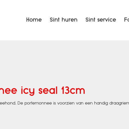
Home
Sint huren
Sint service
F
nee icy seal 13cm
zeehond. De portemonnee is voorzien van een handig draagriem