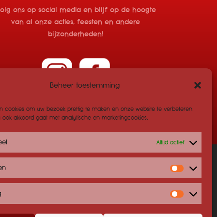
olg ons op social media en blijf op de hoogte
van al onze acties, feesten en andere
bijzonderheden!
Beheer toestemming
n cookies om uw bezoek prettig te maken en onze website te verbeteren.
 u ook akkoord gaat met analytische en marketingcookies.
eel
Altijd actief
ken
act
Statistiek
g
Marketing
nment