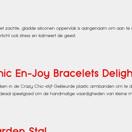
 Het zachte, gladde siliconen oppervlak is aangenaam om aan te 
licht ook stress en kalmeert de geest.
c En-Joy Bracelets Deligh
n in de Crazy Chic-stijl! Gekleurde plastic armbanden om te de
en ideaal speelgoed om de handmatige vaardigheden van kleine me
rden Stal