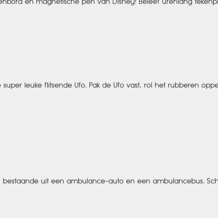
enbord en magnetische pen van Disney! Beleef urenlang tekenpl
super leuke flitsende Ufo. Pak de Ufo vast, rol het rubberen oppe
, bestaande uit een ambulance-auto en een ambulancebus. Schaal