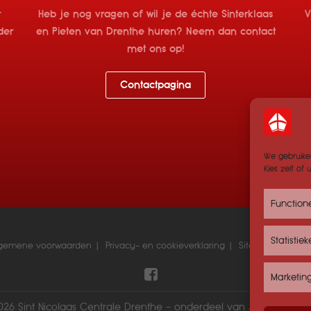
r
Heb je nog vragen of wil je de échte Sinterklaas
V
der
en Pieten van Drenthe huren? Neem dan contact
met ons op!
Contactpagina
We gebruike
Kies zelf of
Function
Statistie
lgemene voorwaarden
Privacy- en cookieverklaring
Sitemap
Cont
Marketin
26 Sint Nicolaas Centrale Drenthe - onderdeel van
JiPi Entertai