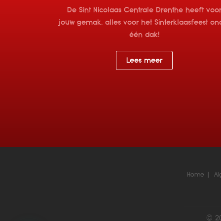
De Sint Nicolaas Centrale Drenthe heeft voo
jouw gemak, alles voor het Sinterklaasfeest on
één dak!
Lees meer
Home
A
© 20