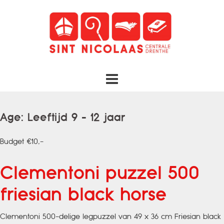
Spring
naar
inhoud
Age:
Leeftijd 9 - 12 jaar
Budget €10,-
Clementoni puzzel 500
friesian black horse
Clementoni 500-delige legpuzzel van 49 x 36 cm Friesian black