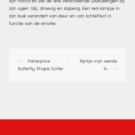
zijn hoofd en zie de drie verschillende uitdrukkingen bij
zijn ogen: blij, droevig en slaperig. Een led-lampje in
zijn buik verandert van kleur en van lichteffect in
functie van de emotie.
Berichtnavigatie
⟵
Fisherprice
Nijntje mijn eerste
Butterfly Shape Sorter
tv
⟶