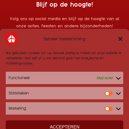
Blijf op de hoogte!
Volg ons op social media en blijf op de hoogte van al
onze acties, feesten en andere bijzonderheden!
Beheer toestemming
We gebruiken cookies om uw bezoek prettig te maken en onze website te
verbeteren. Kies zelf of u ook akkoord gaat met analytische en
marketingcookies.
Functioneel
Altijd actief
Statistieken
Statisti
Marketing
Marketi
Home
Algemene voorwaarden
Privacy- en cookieverklaring
Sitemap
Contact
ACCEPTEREN