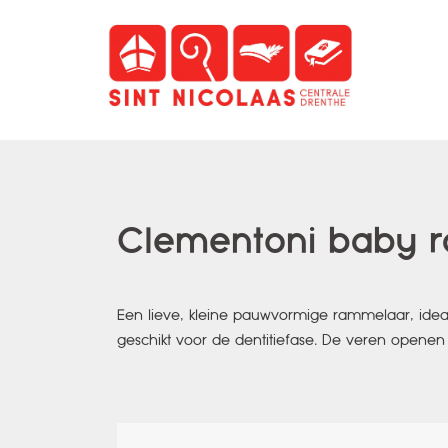
Spring
naar
inhoud
Clementoni baby 
Een lieve, kleine pauwvormige rammelaar, ideaa
geschikt voor de dentitiefase. De veren opene