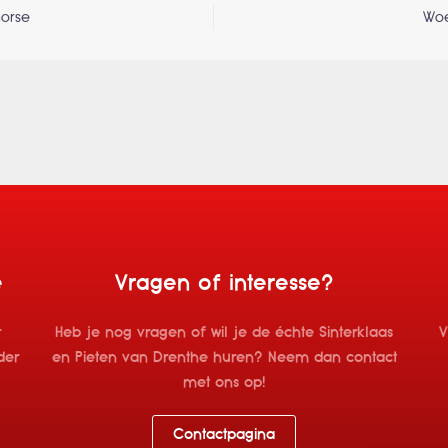
e
horse
Woe
e
Vragen of interesse?
r
Heb je nog vragen of wil je de échte Sinterklaas
V
der
en Pieten van Drenthe huren? Neem dan contact
met ons op!
Contactpagina