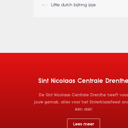
Berichtnavigati
⟵
Little dutch bijtring ijsje
Sint Nicolaas Centrale Drenth
De Sint Nicolaas Centrale Drenthe heeft voo
jouw gemak, alles voor het Sinterklaasfeest on
één dak!
Lees meer