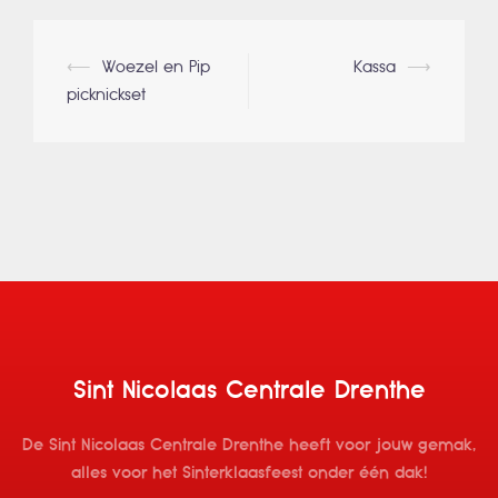
Berichtnavigatie
⟵
Woezel en Pip
Kassa
⟶
picknickset
Sint Nicolaas Centrale Drenthe
De Sint Nicolaas Centrale Drenthe heeft voor jouw gemak,
alles voor het Sinterklaasfeest onder één dak!