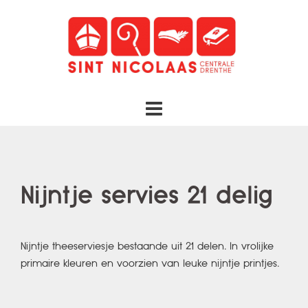
Spring
naar
inhoud
Nijntje servies 21 delig
Nijntje theeserviesje bestaande uit 21 delen. In vrolijke
primaire kleuren en voorzien van leuke nijntje printjes.