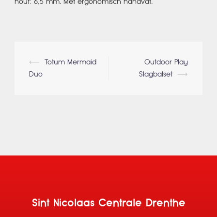
hout: 6,5 mm. Met ergonomisch handvat.
Berichtnavigatie
⟵
Totum Mermaid
Outdoor Play
Duo
Slagbalset
⟶
Sint Nicolaas Centrale Drenthe