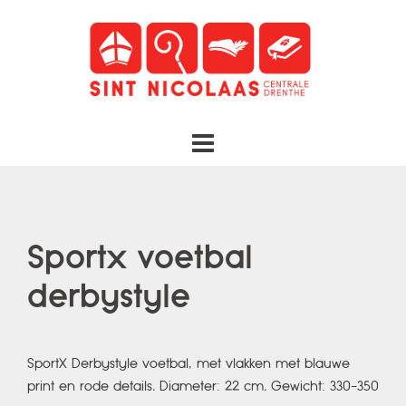
Spring
naar
inhoud
Sportx voetbal
derbystyle
SportX Derbystyle voetbal, met vlakken met blauwe
print en rode details. Diameter: 22 cm. Gewicht: 330-350