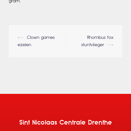
gram.
Berichtnavigatie
⟵
Clown games
Rhombus fox
ezelen
stuntvlieger
⟶
Sint Nicolaas Centrale Drenthe