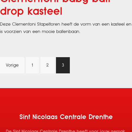
drop kasteel
Deze Clementoni Stapeltoren heeft de vorm van een kasteel en
is voorzien van een mooie ballenbaan.
Berichten
Vorige
1
2
3
paginering
Sint Nicolaas Centrale Drenthe
De Sint Nicolaas Centrale Drenthe heeft voor jouw gemak,