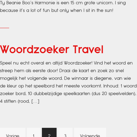
Ty Beanie Boo’s Harmonie is een 15 cm grote unicorn. I sing
because it’s a lot of fun but only when I sit in the sun!
Woordzoeker Travel
Speel nu echt overal en altijd Woordzoeker! Vind het woord en
streep hem als eerste door! Draai de kaart en zoek zo snel
mogelijk het volgende woord. De winnaar is diegene, van wie
de kleur op het speelbord het meeste voorkomt. Inhoud: 1 woord
zoeker bord, 10 dubbelzijdige speelkaarten (dus 20 speelvelden),
4 stiften (rood, […]
Berichten
Vorige
1
2
3
Volgende